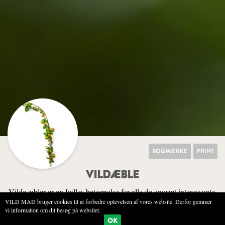
BOGMÆRKE
PRINT
VILDÆBLE
Vilde æbler er en fælles betegnelse for alle de enormt interessante,
VILD MAD bruger cookies til at forbedre oplevelsen af vores website. Derfor gemmer
nærmest uspiselige og virkelig delikate æbler, der vokser på må og
vi information om dit besøg på websitet.
få rundt omkring i de danske skove og overdrev. Det er navnløse
OK