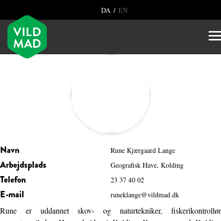
/
DA
EN
Navn
Rune Kjærgaard Lange
Arbejdsplads
Geografisk Have, Kolding
Telefon
23 37 40 02
E-mail
runeklange@vildmad.dk
Rune er uddannet skov- og naturtekniker, fiskerikontrollør