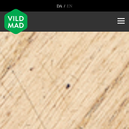
/
DA
EN