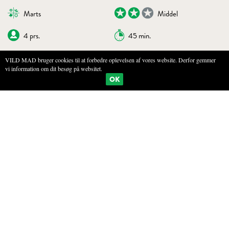
Marts
Middel
4 prs.
45 min.
VILD MAD bruger cookies til at forbedre oplevelsen af vores website. Derfor gemmer
vi information om dit besøg på websitet.
BOGMÆRKE
PRINT
OK
SALAT AF TANDFRI VÅRSALAT
INGREDIENSER
500 g tandfri vårsalat (brug alternativt fuglegræs eller strandvejbred)
12 vagtelæg
1 rødløg
8 ansjosfileter
150 g brødcroutoner