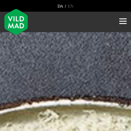
/
DA
EN