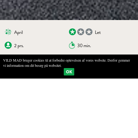
April
Let
2 prs.
30 min.
VILD MAD bruger cookies til at forbedre oplevelsen af vores website. Derfor gemmer
vi information om dit besøg på websitet.
BOGMÆRKE
PRINT
OK
GRILLEDE SKOVLØG MED OST
INGREDIENSER
10 vilde løg (brug alternativt ramsløg)
100 g tør ost - fx parmesan