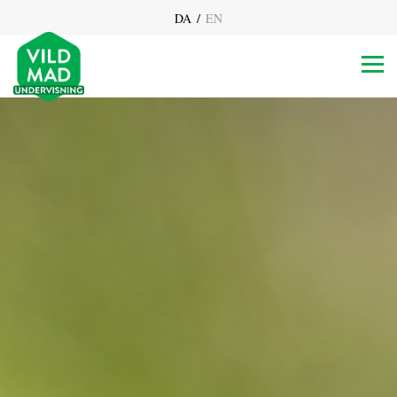
/
DA
EN