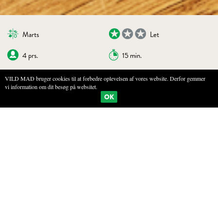
Marts
Let
4 prs.
15 min.
VILD MAD bruger cookies til at forbedre oplevelsen af vores website. Derfor gemmer
vi information om dit besøg på websitet.
BOGMÆRKE
PRINT
OK
OMELET MED GRØNNE URTER
INGREDIENSER
8 æg
4 spsk vand
En knivspids salt