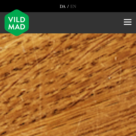
/
DA
EN