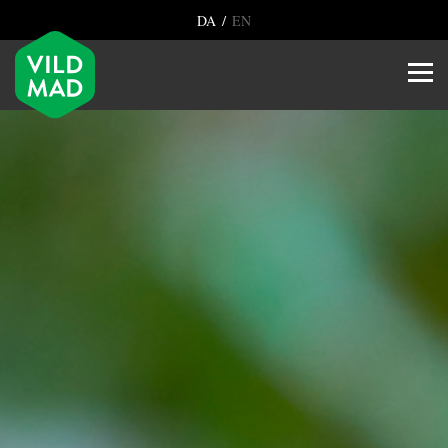
/
DA
EN