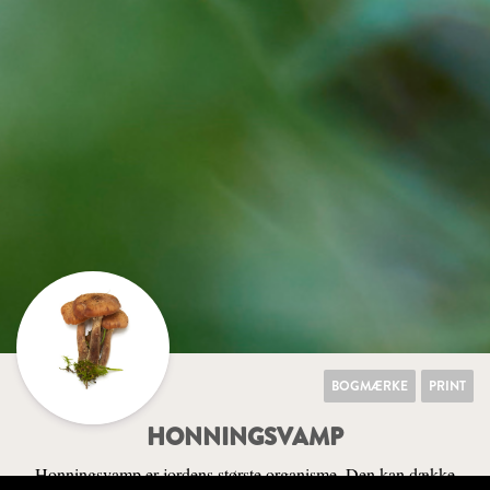
BOGMÆRKE
PRINT
HONNINGSVAMP
Honningsvamp er jordens største organisme. Den kan dække