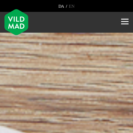
/
DA
EN