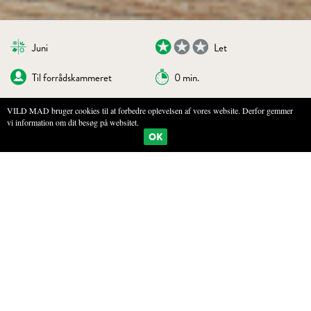
Juni
Let
Til forrådskammeret
0 min.
VILD MAD bruger cookies til at forbedre oplevelsen af vores website. Derfor gemmer
vi information om dit besøg på websitet.
BOGMÆRKE
PRINT
OK
SALAT MED ANANAS, SYRE, MYNTE OG
KAMILLE
INGREDIENSER
1 ananas
2 dl sukker