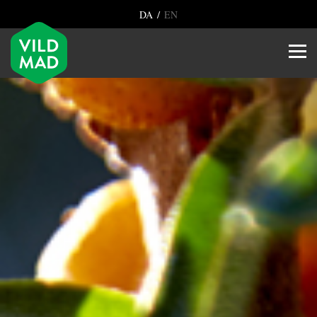
/
DA
EN