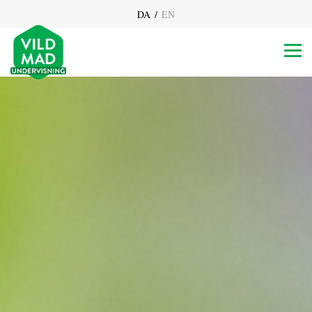
/
DA
EN