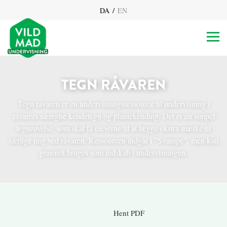
/
DA
EN
TEGN RÅVAREN
Tegn råvaren er en undervisningsressource til undervisning i
råvarers særegne kendetegn og plantekending. Det er en simpel
tegneøvelse, som skal få eleverne til at lægge ekstra mærke til
særlige ting ved råvaren. Ressourcen indgår i ”Svampe”, men kan
generelt bruges som redskab i undervisningen.
Hent PDF