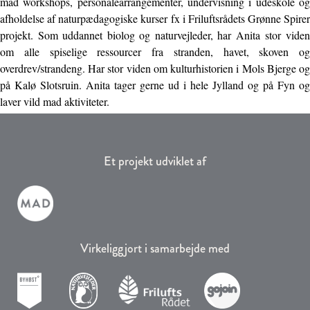
mad workshops, personalearrangementer, undervisning i udeskole og
afholdelse af naturpædagogiske kurser fx i Friluftsrådets Grønne Spirer
projekt. Som uddannet biolog og naturvejleder, har Anita stor viden
om alle spiselige ressourcer fra stranden, havet, skoven og
overdrev/strandeng. Har stor viden om kulturhistorien i Mols Bjerge og
på Kalø Slotsruin. Anita tager gerne ud i hele Jylland og på Fyn og
laver vild mad aktiviteter.
Et projekt udviklet af
Virkeliggjort i samarbejde med