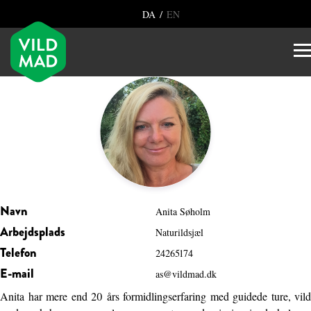
/
DA
EN
Navn
Anita Søholm
Arbejdsplads
Naturildsjæl
Telefon
24265174
E-mail
as@vildmad.dk
Anita har mere end 20 års formidlingserfaring med guidede ture, vild