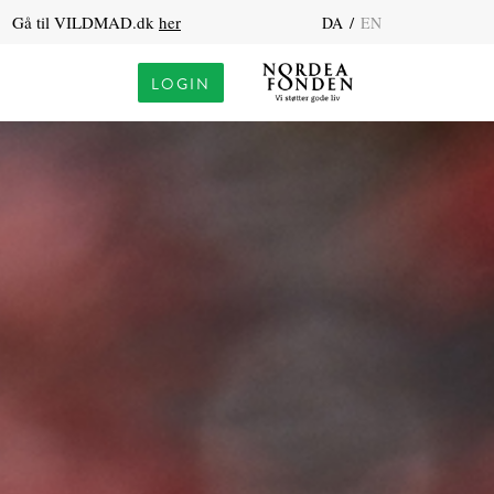
Gå til VILDMAD.dk
her
/
DA
EN
LOGIN