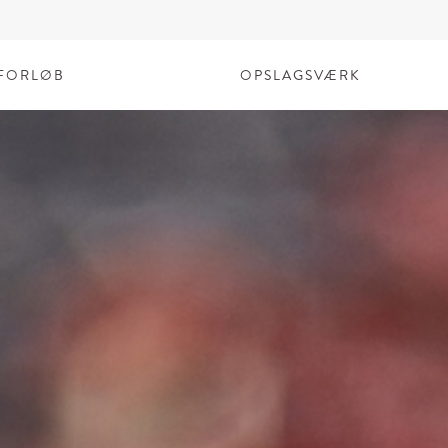
FORLØB
OPSLAGSVÆRK