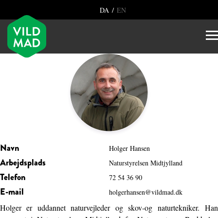
/
DA
EN
Navn
Holger Hansen
Arbejdsplads
Naturstyrelsen Midtjylland
Telefon
72 54 36 90
E-mail
holgerhansen@vildmad.dk
Holger er uddannet naturvejleder og skov-og naturtekniker. Han