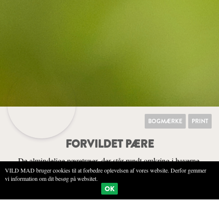
BOGMÆRKE
PRINT
FORVILDET PÆRE
De almindelige pæretræer, der står rundt omkring i haverne,
VILD MAD bruger cookies til at forbedre oplevelsen af vores website. Derfor gemmer
sender nogle gange kerner ud i naturen, som bliver til det, man
vi information om dit besøg på websitet.
kalder forvildede pæretræer. De kan udvikle sig helt anderledes
OK
end det træ, de kom fra, og er sjove at gå på opdagelse i.