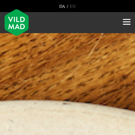
/
DA
EN