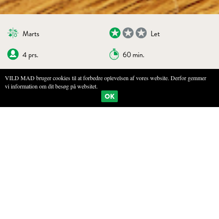
Marts
Let
4 prs.
60 min.
VILD MAD bruger cookies til at forbedre oplevelsen af vores website. Derfor gemmer
vi information om dit besøg på websitet.
BOGMÆRKE
PRINT
OK
KAGE MED MODEN FRUGT
INGREDIENSER
250 g smør
250 g sukker
4 æg