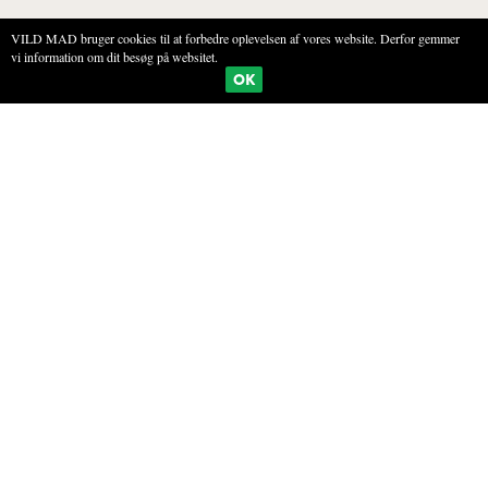
VILD MAD bruger cookies til at forbedre oplevelsen af vores website. Derfor gemmer
vi information om dit besøg på websitet.
BOGMÆRKE
PRINT
OK
NÆLDE- OG FISKESUPPE
INGREDIENSER
2 kg fiskeben
2 l vand
1 dl creme fraiche 38%
Et stort bundt brændenældetoppe (skvalderkål, døvnælde eller rød
tvetand kan også bruges)
Citron
Salt
Peber