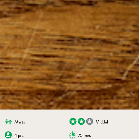
Marts
Middel
4 prs.
75 min.