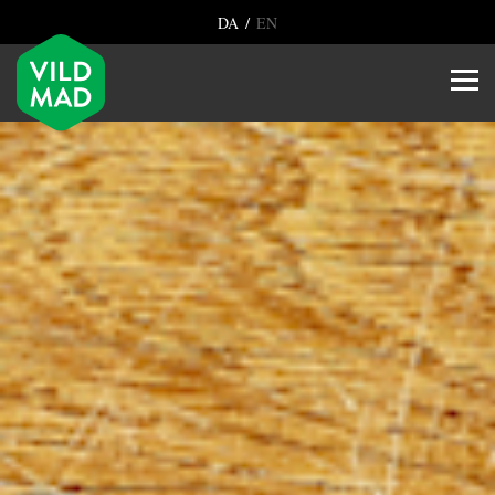
/
DA
EN