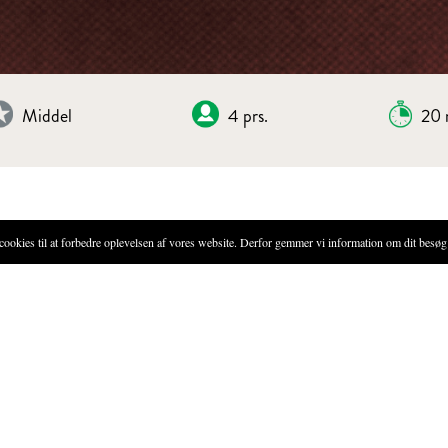
Middel
4 prs.
20 
VILD MERIAN
ies til at forbedre oplevelsen af vores website. Derfor gemmer vi information om dit besøg 
FREMGANGSMÅDE
Knæk valnødderne og blanchér
Tag nødderne fra og placér de
Læg brødkrummerne i blød i
lt)
Put alle ingredienserne, pånæ
efter lidt, indtil du får en let
Smag pestoen til med salt.