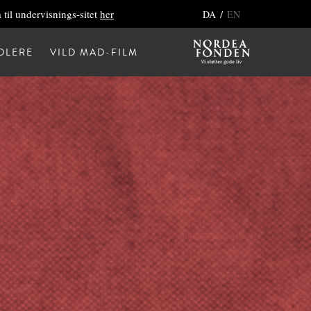
 til undervisnings-sitet
her
/
DA
EN
DLERE
VILD MAD-FILM