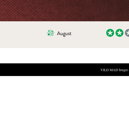
August
VALNØDDEPESTO MED BRØD OG 
VILD MAD bruger cook
INGREDIENSER
150 g valnøddekerner
25g mælk
20g brødkrummer (fra et hvedebaseret brød, helst daggamme
20g revet parmesan
En lille håndfuld vild merian
1 fed hvidløg