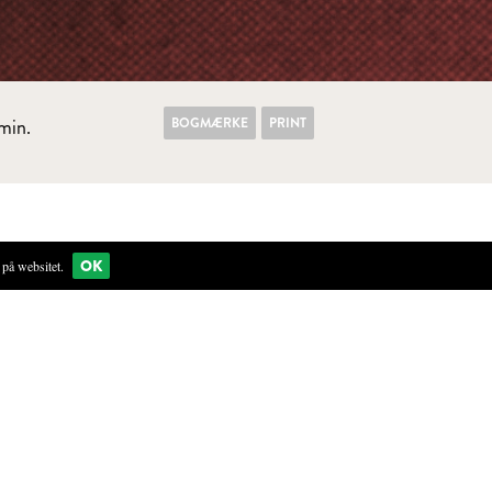
BOGMÆRKE
PRINT
min.
OK
på websitet.
 kernerne i et par minutter i et gryde med kogende vand.
m på et viskestykke.
 mælken
r olien, i en morter og knus dem sammen. Tilføj olien lidt
, cremet og ensartet pesto.