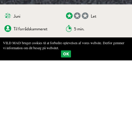
Juni
Let
Til forrådskammeret
5 min.
VILD MAD bruger cookies til at forbedre oplevelsen af vores website. Derfor gemmer
vi information om dit besøg på websitet.
BOGMÆRKE
PRINT
OK
RYNKET ROSE-EDIKKE
INGREDIENSER
1 l lys eddike - eksempelvis hvidvinseddike
100 g kronblade fra rynket rose (eller andre hybenroser eller
hyldeblomster)
UDSTYR