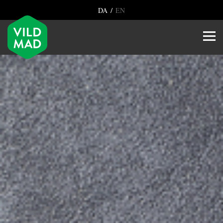
/
DA
EN