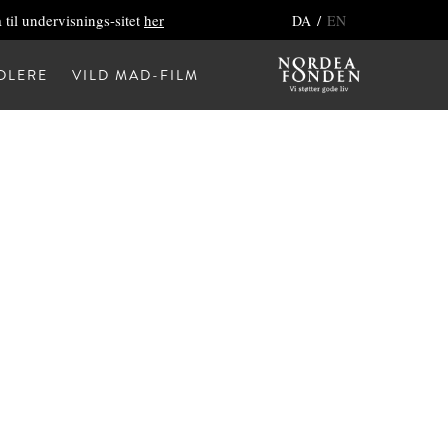
 til undervisnings-sitet
her
/
DA
EN
DLERE
VILD MAD-FILM