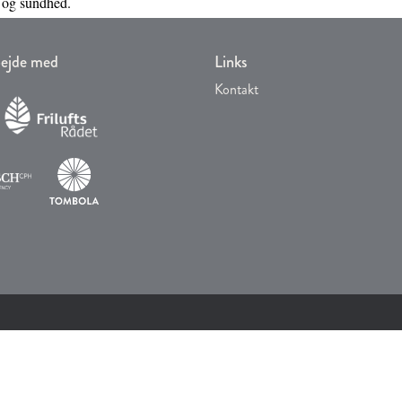
 og sundhed.
rbejde med
Links
Kontakt