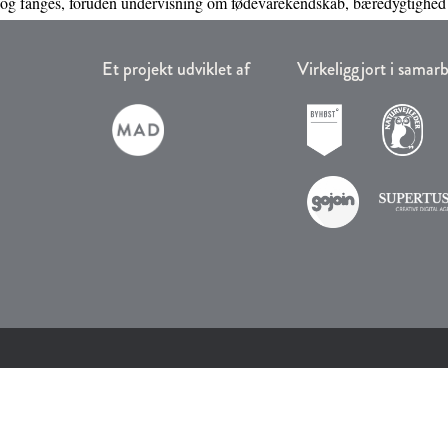
og fanges, foruden undervisning om fødevarekendskab, bæredygtighed
Et projekt udviklet af
Virkeliggjort i sama