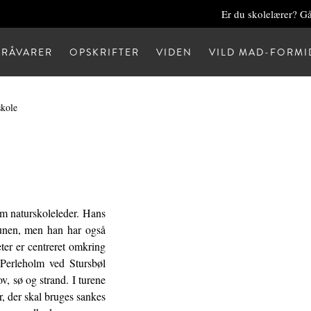
Er du skolelærer? Gå
RÅVARER
OPSKRIFTER
VIDEN
VILD MAD-FORMI
skole
m naturskoleleder. Hans
munen, men han har også
eter er centreret omkring
Perleholm ved Stursbøl
, sø og strand. I turene
r, der skal bruges sankes