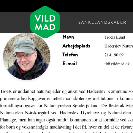
SANKELANDSKABER
Navn
Troels Lund
Arbejdsplads
Haderslev Natur
Telefon
21 41 90 09
E-mail
tl@vildmad.dk
Troels er uddannet naturvejleder og ansat ved Haderslev Kommune so
primære arbejdsopgaver er rettet mod skoler og institutioner i kom
formidlingsopgaver for Naturstyrelsen Sønderjylland. De fleste aktivit
Naturskolen Nørskovgård ved Haderslev Dyrehave og Naturskolen 
Plantage, men han tager også rundt i kommunen for at formidle ved skov
for børn og voksne indgår madlavning i det fri, hvor en del af de råvare