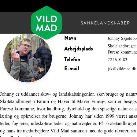
SANKELANDSKABER
Navn
Johnny Skjoldbo
Skolelandbruget
Arbejdsplads
Furesø kommun
Telefon
72 16 51 83
E-mail
jsk@vildmad.dk
Johnny er uddannet skov- og landskabsingeniør, skovbruger og naturv
Skolelandbruget i Farum og Haver til Maver Furesø, som er besøgsst
Furesø kommune, hvor landbrug, dyrehold og den spiselige natur er afs
læring og oplevelser for brugerne. Johnny har siden 1999 været ansa
leder, faglærer, udeskolevejleder og naturvejleder. På skolelandbrug
og hans tre medarbejdere Vild Mad sammen med de gode råvarer, so