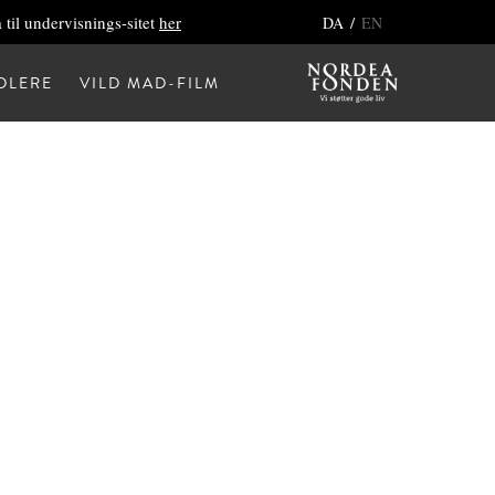
 til undervisnings-sitet
her
/
DA
EN
DLERE
VILD MAD-FILM