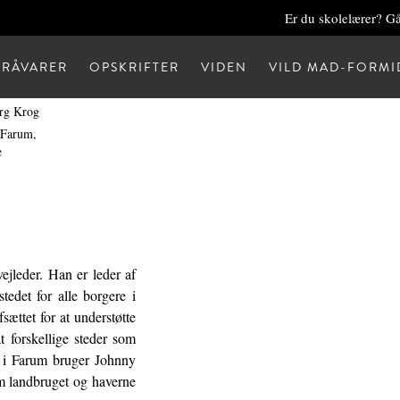
Er du skolelærer? Gå
RÅVARER
OPSKRIFTER
VIDEN
VILD MAD-FORMI
rg Krog
 Farum,
e
ejleder. Han er leder af
edet for alle borgere i
ættet for at understøtte
t forskellige steder som
et i Farum bruger Johnny
m landbruget og haverne