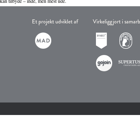
kan tilbyde – inde, men mest ude.
Et projekt udviklet af
Virkeliggjort i sama