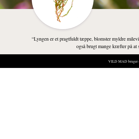
“Lyngen er et pragtfuldt tæppe, blomster myldre milev
også brugt mange kræfter på at sø
VILD MAD bruger cook
NATUREN
SANKESTE
Du finder he
andre vækster
at lede efter
Græsland.
SÆSON