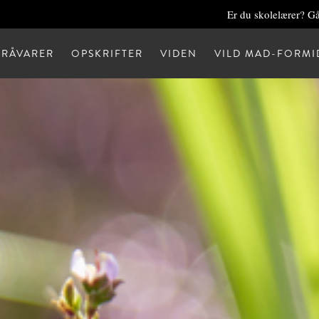
Er du skolelærer? Gå
RÅVARER
OPSKRIFTER
VIDEN
VILD MAD-FORMI