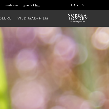
 til undervisnings-sitet
her
/
DA
EN
DLERE
VILD MAD-FILM