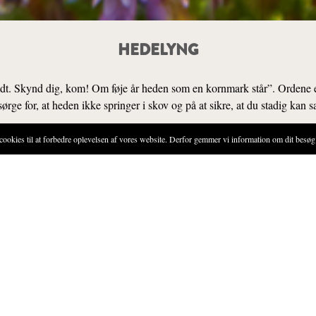
HEDELYNG
idt. Skynd dig, kom! Om føje år heden som en kornmark står”. Ordene 
rge for, at heden ikke springer i skov og på at sikre, at du stadig kan s
ies til at forbedre oplevelsen af vores website. Derfor gemmer vi information om dit besøg 
SENSORIK
D
delyng på åbne heder og andre strækninger, hvor solen brænder igennem og g
 at klare sig. Jorden må gerne være sur og lidt udpint. Højmoser, skovbryn og
 hedelyng. Især på de jyske heder er lyngen udbredt.