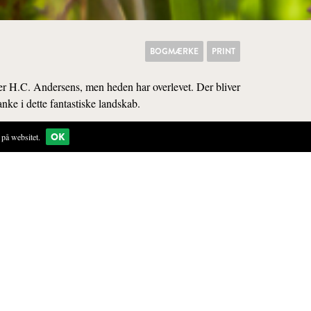
BOGMÆRKE
PRINT
er H.C. Andersens, men heden har overlevet. Der bliver
anke i dette fantastiske landskab.
OK
på websitet.
KØKKEN
ør det svært for de fleste
 overdrev er oplagte steder