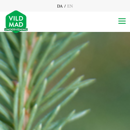
/
DA
EN