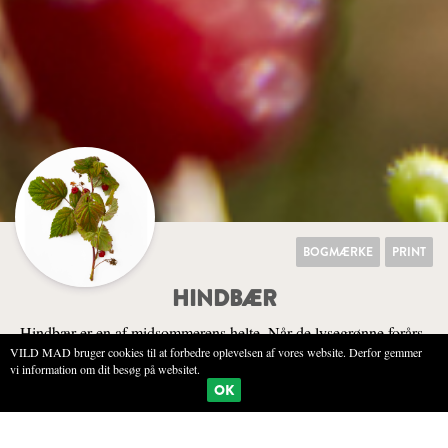
BOGMÆRKE
PRINT
HINDBÆR
Hindbær er en af midsommerens helte. Når de lysegrønne forårs-
VILD MAD bruger cookies til at forbedre oplevelsen af vores website. Derfor gemmer
urter synger på sidste vers, men inden høsttiden for frugt og bær
vi information om dit besøg på websitet.
for alvor sætter ind, er hindbær den vildeste delikatesse.
OK