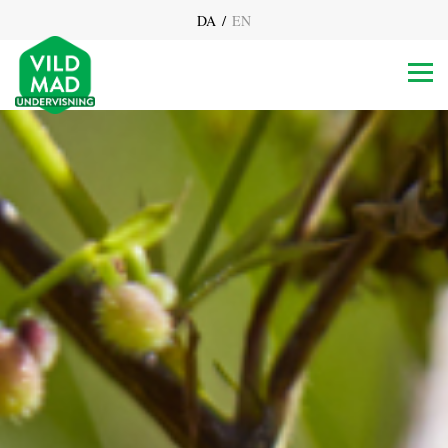
/
DA
EN