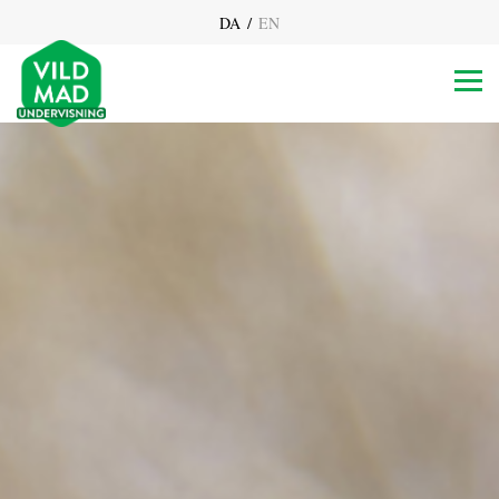
/
DA
EN