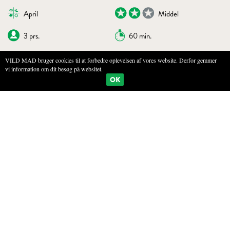
April
Middel
3 prs.
60 min.
VILD MAD bruger cookies til at forbedre oplevelsen af vores website. Derfor gemmer
vi information om dit besøg på websitet.
BOGMÆRKE
PRINT
OK
SMØRDAMPEDE HUMLESKUD MED
KAVIAR
INGREDIENSER
200 g humleskud (brug alternativt dunhammerkerne eller
brændenældeskud)
50 g smør
50 g fløde