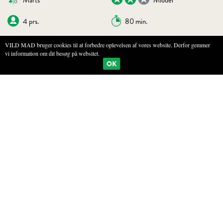
Marts
Middel
4 prs.
80 min.
VILD MAD bruger cookies til at forbedre oplevelsen af vores website. Derfor gemmer
vi information om dit besøg på websitet.
BOGMÆRKE
PRINT
OK
BRÆNDENÆLDEPASTA
INGREDIENSER
300g Semolina mel
100g Hvedemel
100g Brændenældepuré (for at lave 100g nældepure skal du bruge 200g
friske brændenældeskud)
2 Æg
1 Ekstra æggeblomme