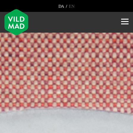
/
DA
EN