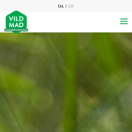
/
DA
EN