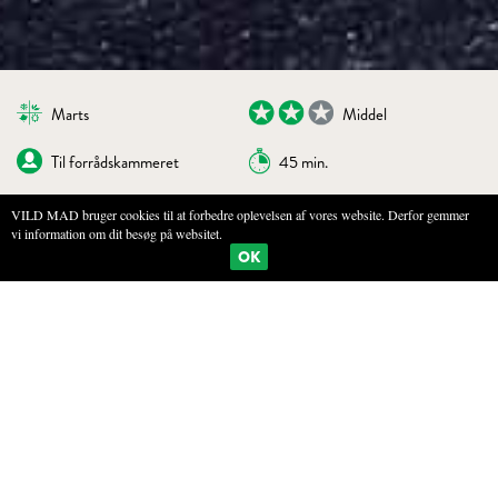
Marts
Middel
Til forrådskammeret
45 min.
VILD MAD bruger cookies til at forbedre oplevelsen af vores website. Derfor gemmer
vi information om dit besøg på websitet.
BOGMÆRKE
PRINT
OK
SYLTEDE BELLISBLOMSTER
INGREDIENSER
5 dl iste af sort te - 9 g te pr l mineralvand. Lad det trække på køl i 24
timer