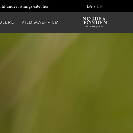
 til undervisnings-sitet
her
/
DA
EN
DLERE
VILD MAD-FILM