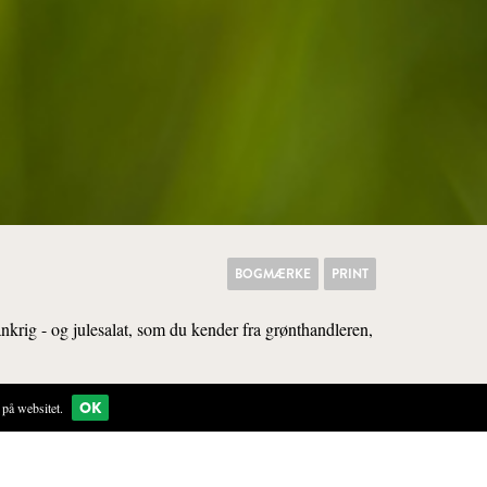
BOGMÆRKE
PRINT
ankrig - og julesalat, som du kender fra grønthandleren,
OK
på websitet.
KØKKEN