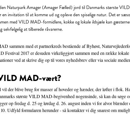
 den Naturpark Amager (Amager Fælled) jord til Danmarks største V
r en invitation til at komme ud og opleve den spiselige natur. Det er sæ
men med VILD MAD-formidlere, kokke og lokale ildsjæle kan gæsterne 
 selvfølgelig at tilberede råvarerne.
 sammen med et partnerkreds bestående af Byhøst, Naturvejlederfo
D Festival 2017 er desuden virkeliggjort sammen med en række lokale 
ationer ved at skrive dig op til vores nyhedsbrev eller via sociale medier
e VILD MAD-vært?
 der blive brug for masser af hoveder og hænder, der løfter i flok. Har 
Danmarks største VILD MAD-begivenhed nogensinde, så kan du søge om 
gger op fredag d. 25 og lørdag d. 26. august inden vi for alvor blænder
. 10. Udfyld formularen herunder - så kontakter vi dig snarest om mulig