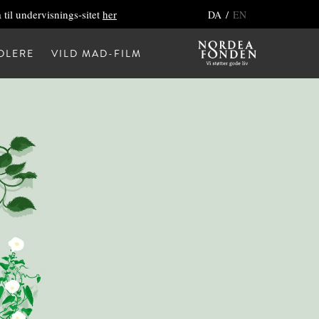
 til undervisnings-sitet
her
/
DA
EN
DLERE
VILD MAD-FILM